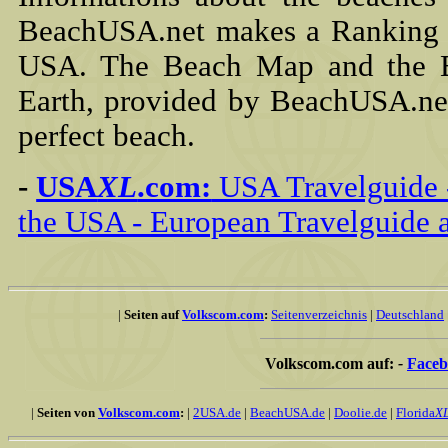
BeachUSA.net makes a Ranking o
USA. The Beach Map and the B
Earth, provided by BeachUSA.net
perfect beach.
-
USA
XL
.com:
USA Travelguide -
the USA - European Travelguide 
|
Seiten auf
Volkscom.com
:
Seitenverzeichnis
|
Deutschland
Volkscom.com auf:
-
Face
|
Seiten von
Volkscom.com
:
|
2USA.de
|
BeachUSA.de
|
Doolie.de
|
Florida
X