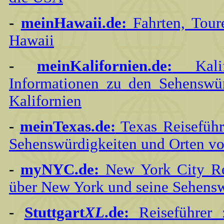
-
meinHawaii.de:
Fahrten, Tour
Hawaii
-
meinKalifornien.de:
Kalif
Informationen zu den Sehenswü
Kalifornien
-
meinTexas.de:
Texas Reiseführ
Sehenswürdigkeiten und Orten vo
-
myNYC.de:
New York City Rei
über New York und seine Sehens
-
Stuttgart
XL
.de:
Reiseführer 