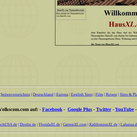
Seitenverzeichnis
|
Deutschland
|
Europa
|
English Sites
|
Film
|
Reisen
|
Sites & Pl
Volkscom.com auf:
-
Facebook
-
Google Plus
-
Twitter
-
YouTube
-
achUSA.de
|
Doolie.de
|
Florida
XL
.de
|
Garten
XL
.com
|
Kalifornien
XL
.de
|
Lahaina.d