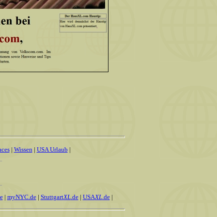
aces
|
Wissen
|
USA Urlaub
|
e
|
myNYC.de
|
Stuttgart
XL
.de
|
USA
XL
.de
|