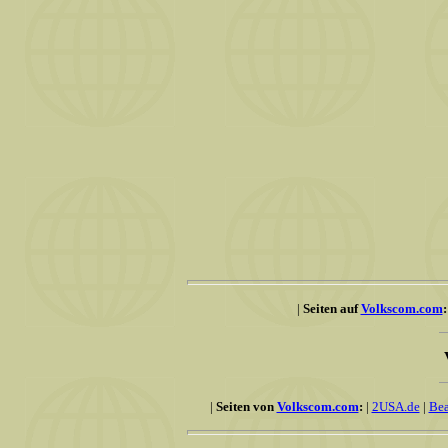
|
Seiten auf
Volkscom.com
:
|
Seiten von
Volkscom.com
:
|
2USA.de
|
Be